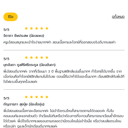
ดูทั้งหมด
รีวิว
5/5
จิดาภา ชีพประสพ (น้องแพง)
ครูเอ้สอนสนุกและเข้าใจง่ายมากๆค่า สอนเนื้อหาและโจทย์ที่ออกสอบจริงดีมากเลยค่า
5/5
มุกอันดา กูลศิริศรีตระกูล (น้องอันดา)
พี่เอ้สอนดีมากๆค่ะ จากที่เรียนมา 3 ปี พื้นฐานฟิสิกส์แน่นขึ้นมากๆ ทำโจทย์ได้มากขึ้น จาก
เมื่อก่อนคือทำโจทย์ฟิสิกส์แทบไม่ได้เลย ตอนนี้ถือว่าทำได้เยอะขึ้นมากๆ เรียนฟิสิกส์กับพี่เอ้ที
ไรไฟแรงขึ้นทุกครั้งเลยค่ะ
5/5
กัญจารภา สุขนุ้ย (น้องไออุ่น)
พี่เอ้สอนสอนเนื้อหาละเอียดมากค่ะ ไม่เข้าใจตรงไหนก็สามารถถามได้ตลอดค่ะ ทั้งใน
คอมเมนท์และแชทส่วนตัว ถ้าเรียนไม่ทันหรือว่าต้องการที่จะทวนก็สามารถมาเรียนซ้ำอีกรอบ
ได้ด้วยค่ะ พี่เอ้ใจดีมากๆเลยชอบถามตลอดว่ามีตรงไหนไม่เข้าใจมั้ย หรือว่าสงสัยตรงไหน
หรือเปล่า ดูแลเด็กนักเรียนดีมากๆเลยค่ะ