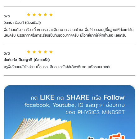
5/5
วินทร์ ทวีวงศ์ (น้องฟิวส์)
พี่เอ้สอนดีมากครับ เนื้อหาครบ ละเอียดมาก สอนเข้าใจ พี่เอ้ช่วยสอนปูพื้นฐานให้ตั้งแต่ต้น
เลยครับ บรรยากาศในการเรียนเป็นกันเองมากๆครับ มีโจทย์ยากให้ฝึกทำเยอะเลยครับ
5/5
นันท์นภัส ปิยะญาติ (น้องนภัส)
ครูพี่เอ้สอนเข้าใจง่าย เนื้อหาละเอียด เอาใจใส่เด็กๆดีมาก นภัสชอบมากค่ะ